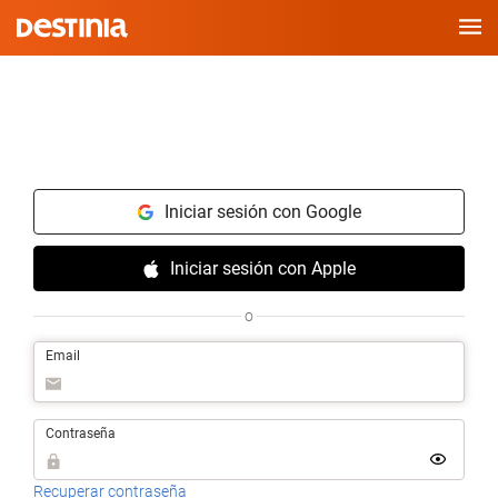
Saltar
al
contenido
Iniciar sesión con Google
Iniciar sesión con Apple
o
Email
Contraseña
Recuperar contraseña